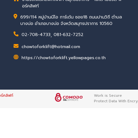
อร์คลิฟท์
699/114 หมู่บ้านนีโอ การ์เด้น ซอย18 ถนนปานวิถี ตำบล
บางบ่อ อำเภอบางบ่อ จังหวัดสมุทรปราการ 10560
02-708-4733
,
081-632-7252
chowtoforklift@hotmail.com
https://chowtoforklift.yellowpages.co.th
ร์คลิฟท์
Work is Secure
Protect Data With Encry