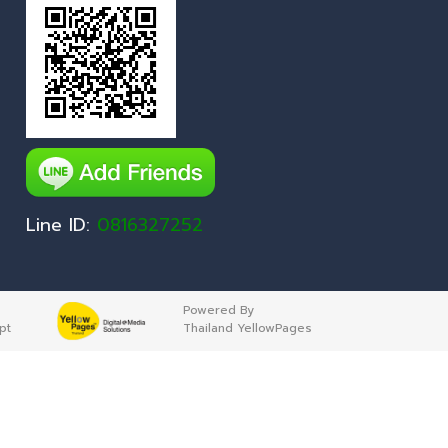
Line ID:
0816327252
Powered By
pt
Thailand YellowPages