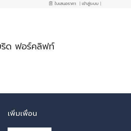
ใบเสนอราคา
|
เข้าสู่ระบบ
|
ริด ฟอร์คลิฟท์
เพิ่มเพื่อน