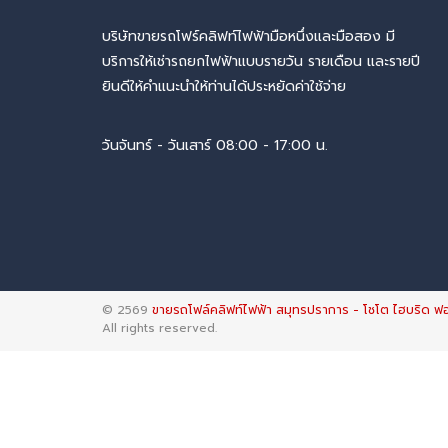
บริษัทขายรถโฟร์คลิฟท์ไฟฟ้ามือหนึ่งและมือสอง มี
บริการให้เช่ารถยกไฟฟ้าแบบรายวัน รายเดือน และรายปี
ยินดีให้คำแนะนำให้ท่านได้ประหยัดค่าใช้จ่าย
วันจันทร์ - วันเสาร์ 08:00 - 17:00 น.
© 2569
ขายรถโฟล์คลิฟท์ไฟฟ้า สมุทรปราการ - โชโต ไฮบริด ฟอ
All rights reserved.