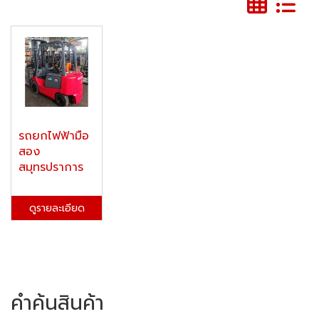
รถยกไฟฟ้ามือ
สอง
สมุทรปราการ
ดูรายละเอียด
คำค้นสินค้า