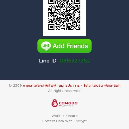
Line ID:
0816327252
© 2569
ขายรถโฟล์คลิฟท์ไฟฟ้า สมุทรปราการ - โชโต ไฮบริด ฟอร์คลิฟท์
All rights reserved.
Work is Secure
Protect Data With Encrypt