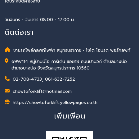
ได้ประหยัดค่าใช้จ่าย
วันจันทร์ - วันเสาร์ 08:00 - 17:00 น.
ติดต่อเรา
ขายรถโฟล์คลิฟท์ไฟฟ้า สมุทรปราการ - โชโต ไฮบริด ฟอร์คลิฟท์
699/114 หมู่บ้านนีโอ การ์เด้น ซอย18 ถนนปานวิถี ตำบลบางบ่อ
อำเภอบางบ่อ จังหวัดสมุทรปราการ 10560
02-708-4733
,
081-632-7252
chowtoforklift@hotmail.com
https://chowtoforklift.yellowpages.co.th
เพิ่มเพื่อน