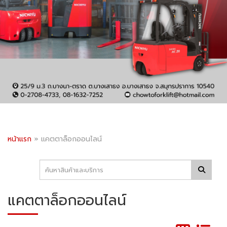
หน้าแรก
»
แคตตาล็อกออนไลน์
แคตตาล็อกออนไลน์