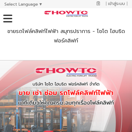
|
เข้าสู่ระบบ
|
Select Language
▼
ขายรถโฟล์คลิฟท์ไฟฟ้า สมุทรปราการ - โชโต ไฮบริด
ฟอร์คลิฟท์