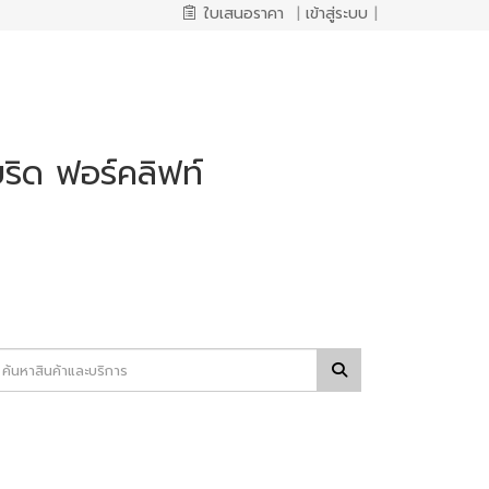
ใบเสนอราคา
|
เข้าสู่ระบบ
|
ริด ฟอร์คลิฟท์