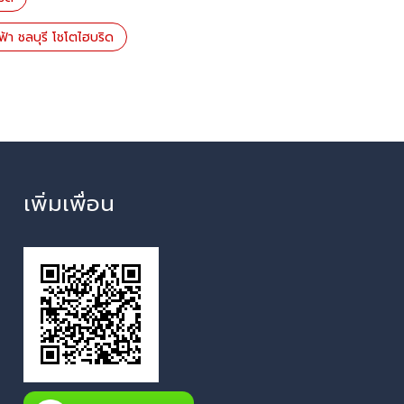
ฟ้า ชลบุรี โชโตไฮบริด
เพิ่มเพื่อน