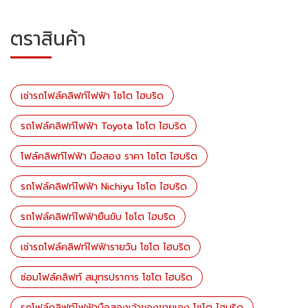
ตราสินค้า
เช่ารถโฟล์คลิฟท์ไฟฟ้า โชโต ไฮบริด
รถโฟล์คลิฟท์ไฟฟ้า Toyota โชโต ไฮบริด
โฟล์คลิฟท์ไฟฟ้า มือสอง ราคา โชโต ไฮบริด
รถโฟล์คลิฟท์ไฟฟ้า Nichiyu โชโต ไฮบริด
รถโฟล์คลิฟท์ไฟฟ้ายืนขับ โชโต ไฮบริด
เช่ารถโฟล์คลิฟท์ไฟฟ้ารายวัน โชโต ไฮบริด
ซ่อมโฟล์คลิฟท์ สมุทรปราการ โชโต ไฮบริด
รถโฟล์คลิฟท์ไฟฟ้ามือสองเจ้าของขายเอง โชโต ไฮบริด