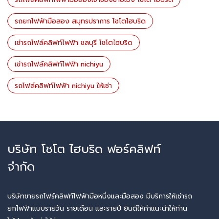
รถยกไฟฟ้ามือสอง สมุทรปราการ โชโตไฮบริด
เช่ารถโฟล์คลิฟท์ไฟฟ้า ชลบุรี โชโตไฮบริด
เช่ารถโฟล์คลิฟท์ไฟฟ้า nichiyu
รถโฟล์คลิฟท์ไฟฟ้า nichiyu ให้เช่า
บริษัท โชโต ไฮบริด ฟอร์คลิฟท์
จำกัด
บริษัทขายรถโฟร์คลิฟท์ไฟฟ้ามือหนึ่งและมือสอง มีบริการให้เช่ารถ
ยกไฟฟ้าแบบรายวัน รายเดือน และรายปี ยินดีให้คำแนะนำให้ท่าน