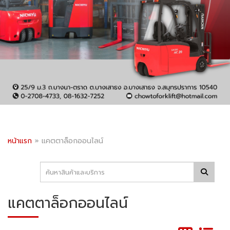
หน้าแรก
»
แคตตาล็อกออนไลน์
แคตตาล็อกออนไลน์