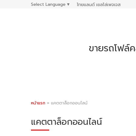
Select Language
▼
ไทยแลนด์ เยลโล่เพจเจส
ขายรถโฟล์คล
หน้าแรก
»
แคตตาล็อกออนไลน์
แคตตาล็อกออนไลน์