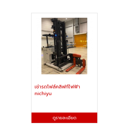
เช่ารถโฟล์คลิฟท์ไฟฟ้า
nichiyu
ดูรายละเอียด