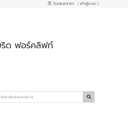
ใบเสนอราคา
|
เข้าสู่ระบบ
|
ริด ฟอร์คลิฟท์