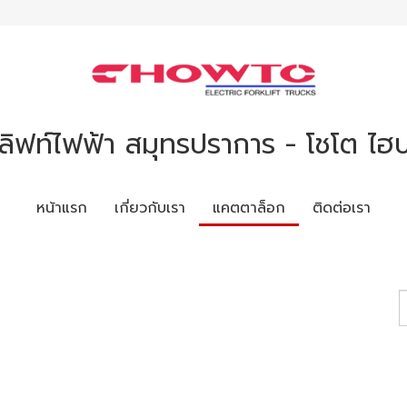
ิฟท์ไฟฟ้า สมุทรปราการ - โชโต ไฮบ
หน้าแรก
เกี่ยวกับเรา
แคตตาล็อก
ติดต่อเรา