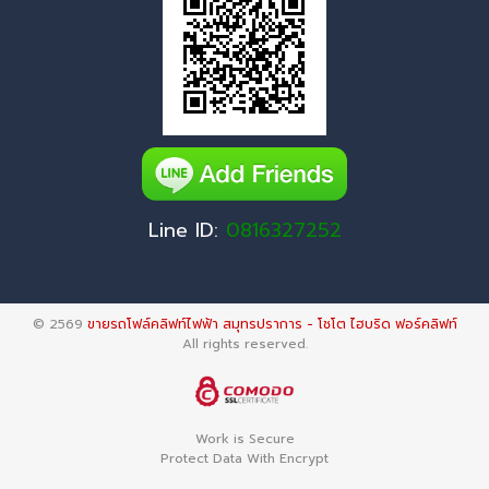
Line ID:
0816327252
© 2569
ขายรถโฟล์คลิฟท์ไฟฟ้า สมุทรปราการ - โชโต ไฮบริด ฟอร์คลิฟท์
All rights reserved.
Work is Secure
Protect Data With Encrypt