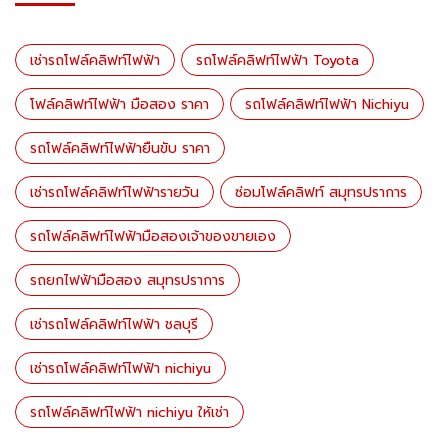
เช่ารถโฟล์คลิฟท์ไฟฟ้า
รถโฟล์คลิฟท์ไฟฟ้า Toyota
โฟล์คลิฟท์ไฟฟ้า มือสอง ราคา
รถโฟล์คลิฟท์ไฟฟ้า Nichiyu
รถโฟล์คลิฟท์ไฟฟ้ายืนขับ ราคา
เช่ารถโฟล์คลิฟท์ไฟฟ้ารายวัน
ซ่อมโฟล์คลิฟท์ สมุทรปราการ
รถโฟล์คลิฟท์ไฟฟ้ามือสองเจ้าของขายเอง
รถยกไฟฟ้ามือสอง สมุทรปราการ
เช่ารถโฟล์คลิฟท์ไฟฟ้า ชลบุรี
เช่ารถโฟล์คลิฟท์ไฟฟ้า nichiyu
รถโฟล์คลิฟท์ไฟฟ้า nichiyu ให้เช่า