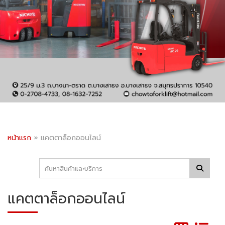
หน้าแรก
»
แคตตาล็อกออนไลน์
แคตตาล็อกออนไลน์