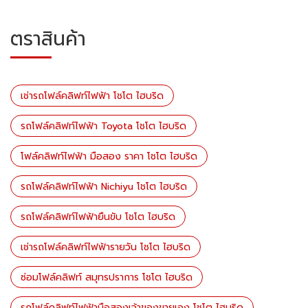
ตราสินค้า
เช่ารถโฟล์คลิฟท์ไฟฟ้า โชโต ไฮบริด
รถโฟล์คลิฟท์ไฟฟ้า Toyota โชโต ไฮบริด
โฟล์คลิฟท์ไฟฟ้า มือสอง ราคา โชโต ไฮบริด
รถโฟล์คลิฟท์ไฟฟ้า Nichiyu โชโต ไฮบริด
รถโฟล์คลิฟท์ไฟฟ้ายืนขับ โชโต ไฮบริด
เช่ารถโฟล์คลิฟท์ไฟฟ้ารายวัน โชโต ไฮบริด
ซ่อมโฟล์คลิฟท์ สมุทรปราการ โชโต ไฮบริด
รถโฟล์คลิฟท์ไฟฟ้ามือสองเจ้าของขายเอง โชโต ไฮบริด