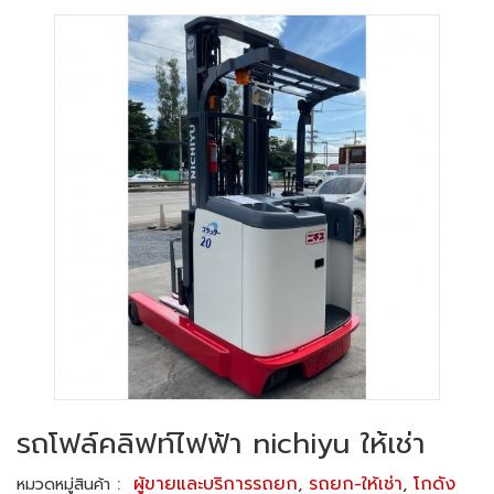
รถโฟล์คลิฟท์ไฟฟ้า nichiyu ให้เช่า
:
ผู้ขายและบริการรถยก
,
รถยก-ให้เช่า
,
โกดัง
หมวดหมู่สินค้า