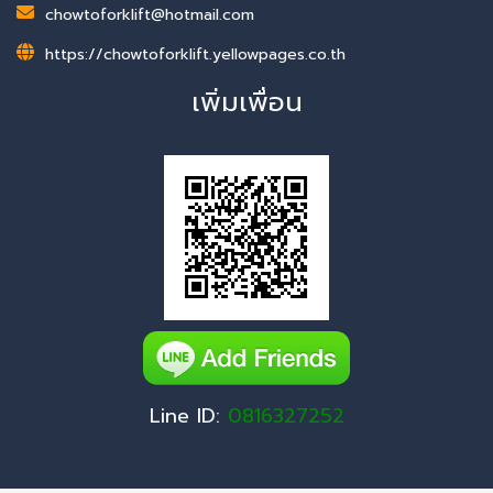
chowtoforklift@hotmail.com
https://chowtoforklift.yellowpages.co.th
เพิ่มเพื่อน
Line ID:
0816327252