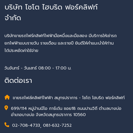
บริษัท โชโต ไฮบริด ฟอร์คลิฟท์
จำกัด
บริษัทขายรถโฟร์คลิฟท์ไฟฟ้ามือหนึ่งและมือสอง มีบริการให้เช่ารถ
ยกไฟฟ้าแบบรายวัน รายเดือน และรายปี ยินดีให้คำแนะนำให้ท่าน
ได้ประหยัดค่าใช้จ่าย
วันจันทร์ - วันเสาร์ 08:00 - 17:00 น.
ติดต่อเรา
ขายรถโฟล์คลิฟท์ไฟฟ้า สมุทรปราการ - โชโต ไฮบริด ฟอร์คลิฟท์
699/114 หมู่บ้านนีโอ การ์เด้น ซอย18 ถนนปานวิถี ตำบลบางบ่อ
อำเภอบางบ่อ จังหวัดสมุทรปราการ 10560
02-708-4733
,
081-632-7252